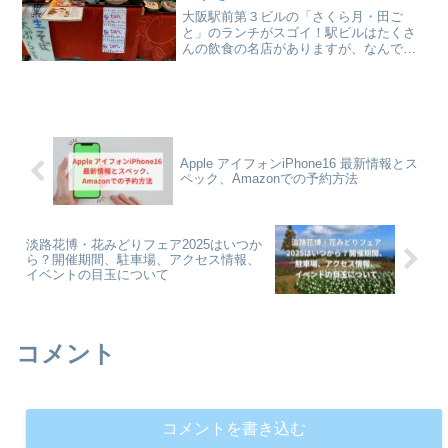
大阪駅前第３ビルの「さくら月・田ご
と」のランチがスゴイ！駅ビルはたくさ
んの飲食の名店がありますが、なんで今
までこの店を知らなかったかと衝撃を受
けるぐらいのコスパの良さ。過去にさま
ざまなメディアに紹介されているけれ
ど、ここのランチは絶対に食べるべき！
Apple アイフォンiPhone16 最新情報とス
ペック、Amazonでの予約方法
淡路花博・花みどりフェア2025はいつか
ら？開催期間、駐車場、アクセス情報、
イベントの目玉について
コメント
コメントを書き込む