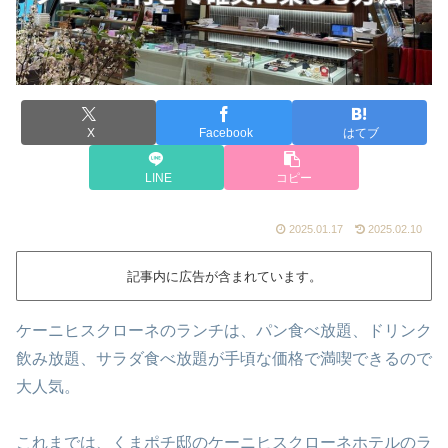
X
Facebook
はてブ
LINE
コピー
2025.01.17
2025.02.10
記事内に広告が含まれています。
ケーニヒスクローネのランチは、パン食べ放題、ドリンク
飲み放題、サラダ食べ放題が手頃な価格で満喫できるので
大人気。
これまでは、くまポチ邸のケーニヒスクローネホテルのラ