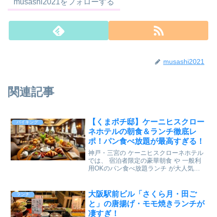
musashi2021をフォローする
musashi2021
関連記事
【くまポチ邸】ケーニヒスクロー
バイキング
ネホテルの朝食＆ランチ徹底レ
ポ！パン食べ放題が最高すぎる！
神戸・三宮の ケーニヒスクローネホテル
では、 宿泊者限定の豪華朝食 や 一般利
用OKのパン食べ放題ランチ が大人気！
特に くまポチ邸のランチ は、先着50名限
定のクローネプレゼントもあり行列必
至。 予約方法やアクセス情報も詳しく解
大阪駅前ビル「さくら月・田ご
ランチ
説 します
と」の唐揚げ・モモ焼きランチが
凄すぎ！