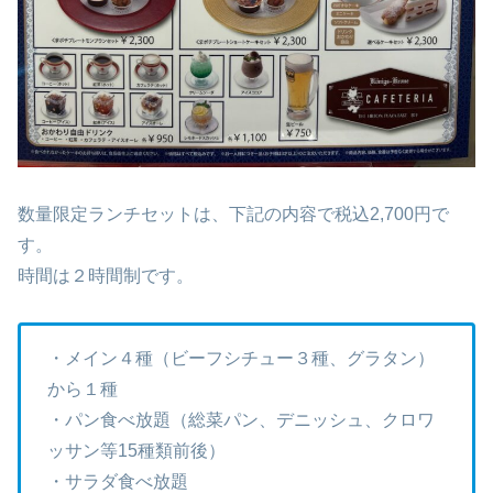
数量限定ランチセットは、下記の内容で税込2,700円で
す。
時間は２時間制です。
・メイン４種（ビーフシチュー３種、グラタン）
から１種
・パン食べ放題（総菜パン、デニッシュ、クロワ
ッサン等15種類前後）
・サラダ食べ放題