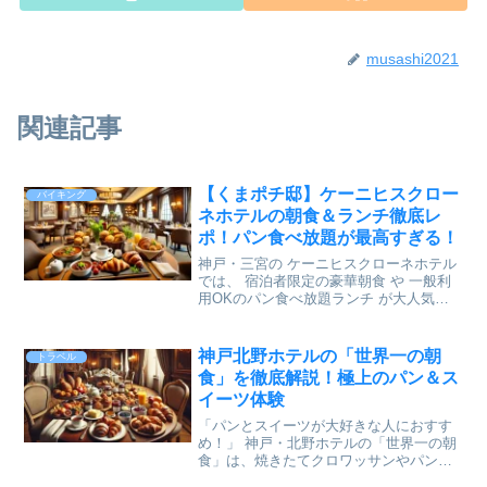
musashi2021
関連記事
【くまポチ邸】ケーニヒスクロー
バイキング
ネホテルの朝食＆ランチ徹底レ
ポ！パン食べ放題が最高すぎる！
神戸・三宮の ケーニヒスクローネホテル
では、 宿泊者限定の豪華朝食 や 一般利
用OKのパン食べ放題ランチ が大人気！
特に くまポチ邸のランチ は、先着50名限
定のクローネプレゼントもあり行列必
至。 予約方法やアクセス情報も詳しく解
神戸北野ホテルの「世界一の朝
トラベル
説 します
食」を徹底解説！極上のパン＆ス
イーツ体験
「パンとスイーツが大好きな人におすす
め！」 神戸・北野ホテルの「世界一の朝
食」は、焼きたてクロワッサンやパン・
オ・ショコラ、自家製ジャム、フレッシ