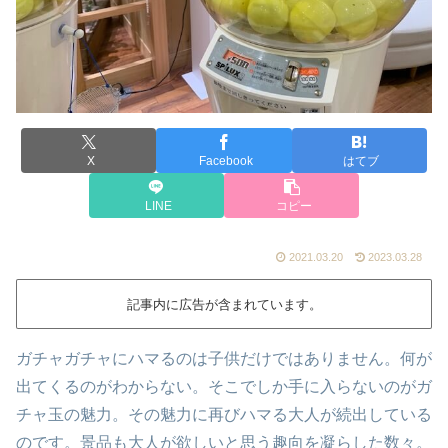
X
Facebook
はてブ
LINE
コピー
2021.03.20
2023.03.28
記事内に広告が含まれています。
ガチャガチャにハマるのは子供だけではありません。何が
出てくるのがわからない。そこでしか手に入らないのがガ
チャ玉の魅力。その魅力に再びハマる大人が続出している
のです。景品も大人が欲しいと思う趣向を凝らした数々。